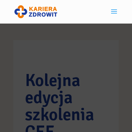
Kolejna
edycja
szkolenia
CEF