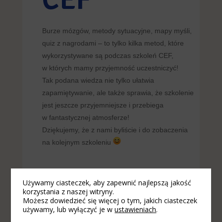
Burze mózgów, metody sytuacyjne, mapy myśli,
quiz z nagrodami – to tylko kilka metod, które
wykorzystywane są podczas szkoleń CEF,
w których mamy przyjemność uczestniczyć!
Tak podana wiedza nie tylko ułatwia
zapamiętywanie, ale także sprawia, że szkolenie
jest jeszcze przyjemniejsze i przebiega
w fantastycznej atmosferze!
Dziękujemy, że z nami byliście i do zobaczenia
na kolejnym szkoleniu
Używamy ciasteczek, aby zapewnić najlepszą jakość
korzystania z naszej witryny.
Możesz dowiedzieć się więcej o tym, jakich ciasteczek
używamy, lub wyłączyć je w
ustawieniach
.