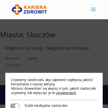
Miasta:
Skoczów
Magister Farmacji / Magisterka Farmacji
Skoczów
śląskie
Szczegóły
Używamy ciasteczek, aby zapewnić najlepszą jakość
korzystania z naszej witryny.
Możesz dowiedzieć się więcej o tym, jakich ciasteczek
używamy, lub wyłączyć je w
ustawieniach
.
Nota prawna
|
Polityka cookies
| 2025 © Praca i
Kariera w Zdrowit
Ściśle niezbędne ciasteczka
Ściśle niezbędne ciasteczka