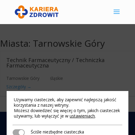
Miasta:
Tarnowskie Góry
Technik Farmaceutyczny / Techniczka
Farmaceutyczna
Tarnowskie Góry
śląskie
Szczegóły
Używamy ciasteczek, aby zapewnić najlepszą jakość
korzystania z naszej witryny.
Możesz dowiedzieć się więcej o tym, jakich ciasteczek
używamy, lub wyłączyć je w
ustawieniach
.
Nota prawna
|
Polityka cookies
| 2025 © Praca i
Kariera w Zdrowit
Ściśle niezbędne ciasteczka
Ściśle niezbędne ciasteczka