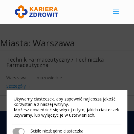
Miasta:
Warszawa
Technik Farmaceutyczny / Techniczka
Farmaceutyczna
Warszawa
mazowieckie
Szczegóły
Używamy ciasteczek, aby zapewnić najlepszą jakość
korzystania z naszej witryny.
Możesz dowiedzieć się więcej o tym, jakich ciasteczek
używamy, lub wyłączyć je w
ustawieniach
.
Nota prawna
|
Polityka cookies
| 2025 © Praca i
Kariera w Zdrowit
Ściśle niezbędne ciasteczka
Ściśle niezbędne ciasteczka