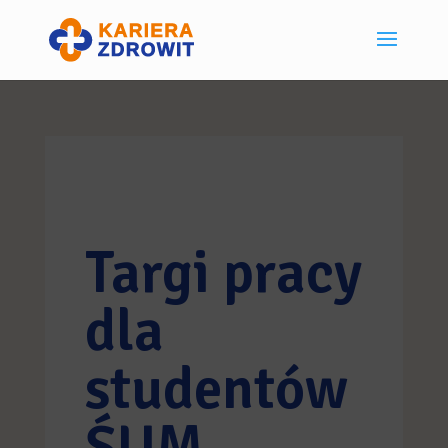
Targi pracy
dla
studentów
ŚUM